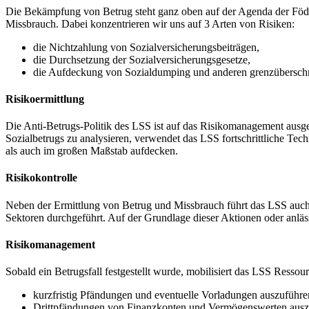
Die Bekämpfung von Betrug steht ganz oben auf der Agenda der Föder
Missbrauch. Dabei konzentrieren wir uns auf 3 Arten von Risiken:
die Nichtzahlung von Sozialversicherungsbeiträgen,
die Durchsetzung der Sozialversicherungsgesetze,
die Aufdeckung von Sozialdumping und anderen grenzübersch
Risikoermittlung
Die Anti-Betrugs-Politik des LSS ist auf das Risikomanagement ausge
Sozialbetrugs zu analysieren, verwendet das LSS fortschrittliche T
als auch im großen Maßstab aufdecken.
Risikokontrolle
Neben der Ermittlung von Betrug und Missbrauch führt das LSS auch
Sektoren durchgeführt. Auf der Grundlage dieser Aktionen oder anläs
Risikomanagement
Sobald ein Betrugsfall festgestellt wurde, mobilisiert das LSS Ress
kurzfristig Pfändungen und eventuelle Vorladungen auszuführe
Drittpfändungen von Finanzkonten und Vermögenswerten ausz