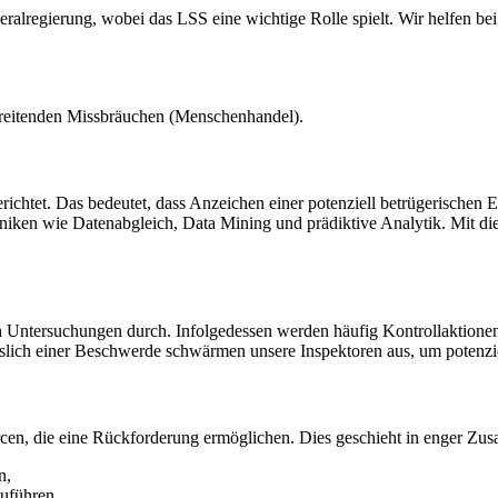
alregierung, wobei das LSS eine wichtige Rolle spielt. Wir helfen b
reitenden Missbräuchen (Menschenhandel).
richtet. Das bedeutet, dass Anzeichen einer potenziell betrügerische
echniken wie Datenabgleich, Data Mining und prädiktive Analytik. Mit 
 Untersuchungen durch. Infolgedessen werden häufig Kontrollaktione
slich einer Beschwerde schwärmen unsere Inspektoren aus, um potenzie
ourcen, die eine Rückforderung ermöglichen. Dies geschieht in enger Z
n,
uführen,